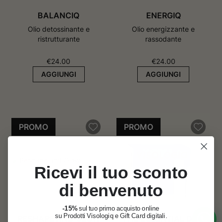
BALANCIQ
ENERGIQ
Olio detossinante e
Olio energizzante e
ristrutturante
rassodante
€
24.00
€
24.00
AGGIUNGI
AGGIUNGI
PROMO
PROMO
Ricevi il tuo sconto
di benvenuto
-15%
sul tuo primo acquisto online
su Prodotti Visologiq e Gift Card digitali.
RESHAPE AND GLOW
THE ESSENTIAL DUO