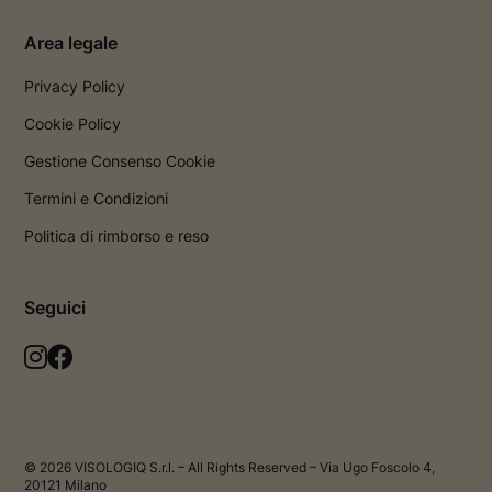
Area legale
Privacy Policy
Cookie Policy
Gestione Consenso Cookie
Termini e Condizioni
Politica di rimborso e reso
Seguici
L
L
a
a
p
p
a
a
g
g
© 2026 VISOLOGIQ S.r.l. – All Rights Reserved – Via Ugo Foscolo 4,
i
i
20121 Milano