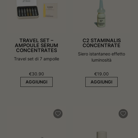
v
a
a
f
f
i
i
n
n
e
e
s
s
t
t
r
TRAVEL SET –
C2 STAMINALIS
r
a
AMPOULE SERUM
CONCENTRATE
a
CONCENTRATES
Siero istantaneo effetto
Travel set di 7 ampolle
luminosità
€
30.90
€
19.00
AGGIUNGI
AGGIUNGI