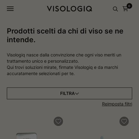
a
a
0
g
g
i
i
n
n
a
a
I
F
Prodotti scelti da chi di viso se ne
n
a
intende.
s
c
t
e
a
b
g
o
Visologiq nasce dalla convinzione che ogni viso meriti un
r
o
trattamento unico e personalizzato.
a
k
Qui trovi soluzioni mirate, firmate Visologiq e da marchi
m
s
accuratamente selezionati per te.
s
i
i
a
a
p
p
r
r
e
FILTRA
e
i
i
n
Reimposta filtri
n
u
u
n
n
a
a
n
n
u
u
o
o
v