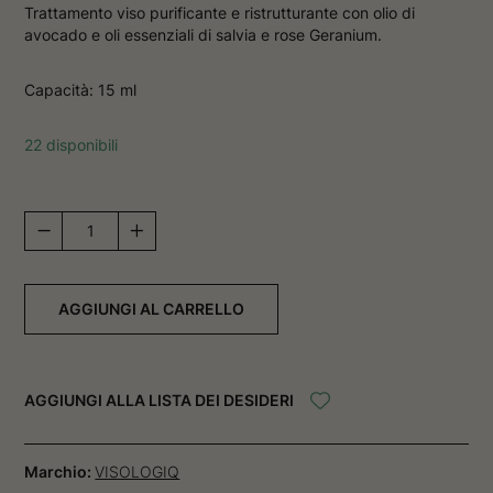
Trattamento viso purificante e ristrutturante con olio di
v
a
a
f
avocado e oli essenziali di salvia e rose Geranium.
f
i
i
n
n
e
Capacità: 15 ml
e
s
s
t
t
r
22 disponibili
r
a
a
Balanciq
quantità
AGGIUNGI AL CARRELLO
AGGIUNGI ALLA LISTA DEI DESIDERI
Marchio:
VISOLOGIQ