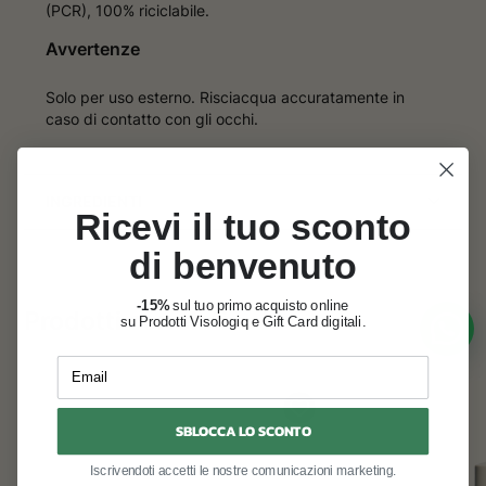
(PCR), 100% riciclabile.
Avvertenze
Solo per uso esterno. Risciacqua accuratamente in
caso di contatto con gli occhi.
INGREDIENTI
Ricevi il tuo sconto
di benvenuto
-15%
sul tuo primo acquisto online
Prodotti correlati
su Prodotti Visologiq e Gift Card digitali.
Email
SBLOCCA LO SCONTO
Iscrivendoti accetti le nostre comunicazioni marketing.