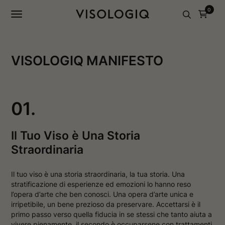
a
a
0
g
g
i
i
n
n
a
a
I
F
n
a
VISOLOGIQ MANIFESTO
s
c
t
e
a
b
g
o
r
o
01.
a
k
m
s
s
i
i
a
Il Tuo Viso è Una Storia
a
p
p
r
Straordinaria
r
e
e
i
i
n
Il tuo viso è una storia straordinaria, la tua storia. Una
n
u
u
n
stratificazione di esperienze ed emozioni lo hanno reso
n
a
l’opera d’arte che ben conosci. Una opera d’arte unica e
a
n
irripetibile, un bene prezioso da preservare. Accettarsi è il
n
u
primo passo verso quella fiducia in se stessi che tanto aiuta a
u
o
o
v
vivere pienamente, il secondo è occuparsene con trattamenti