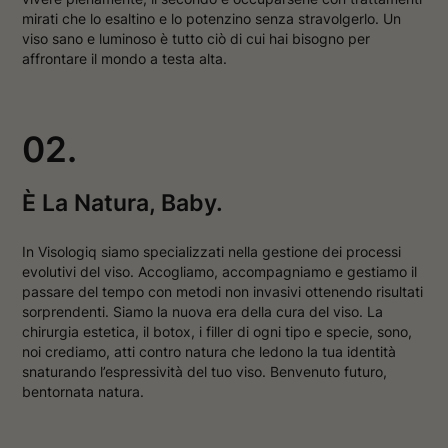
v
a
mirati che lo esaltino e lo potenzino senza stravolgerlo. Un
a
f
viso sano e luminoso è tutto ciò di cui hai bisogno per
f
i
affrontare il mondo a testa alta.
i
n
n
e
e
s
s
t
t
r
02.
r
a
a
È La Natura, Baby.
In Visologiq siamo specializzati nella gestione dei processi
evolutivi del viso. Accogliamo, accompagniamo e gestiamo il
passare del tempo con metodi non invasivi ottenendo risultati
sorprendenti. Siamo la nuova era della cura del viso. La
chirurgia estetica, il botox, i filler di ogni tipo e specie, sono,
noi crediamo, atti contro natura che ledono la tua identità
snaturando l’espressività del tuo viso. Benvenuto futuro,
bentornata natura.