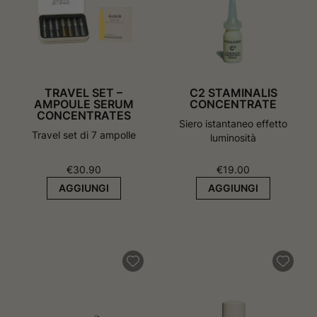
v
a
a
f
f
i
i
n
n
e
e
s
s
t
t
r
TRAVEL SET –
C2 STAMINALIS
r
a
AMPOULE SERUM
CONCENTRATE
a
CONCENTRATES
Siero istantaneo effetto
Travel set di 7 ampolle
luminosità
€
30.90
€
19.00
AGGIUNGI
AGGIUNGI