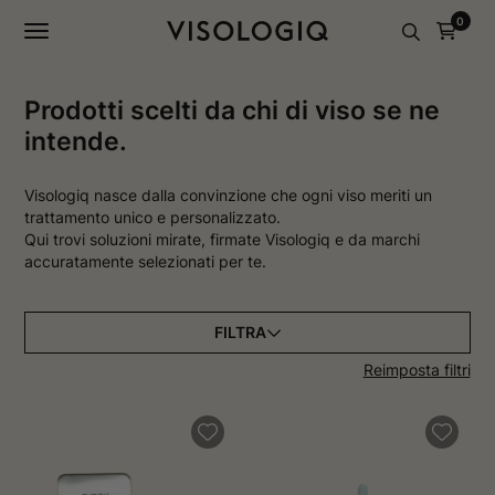
a
a
0
g
g
i
i
n
n
a
a
I
F
Prodotti scelti da chi di viso se ne
n
a
intende.
s
c
t
e
a
b
g
o
Visologiq nasce dalla convinzione che ogni viso meriti un
r
o
trattamento unico e personalizzato.
a
k
Qui trovi soluzioni mirate, firmate Visologiq e da marchi
m
s
accuratamente selezionati per te.
s
i
i
a
a
p
p
r
r
e
FILTRA
e
i
i
n
Reimposta filtri
n
u
u
n
n
a
a
n
n
u
u
o
o
v