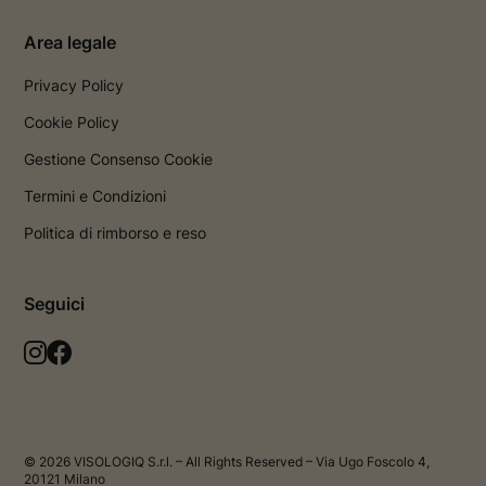
Area legale
Privacy Policy
Cookie Policy
Gestione Consenso Cookie
Termini e Condizioni
Politica di rimborso e reso
Seguici
L
L
a
a
p
p
a
a
g
g
© 2026 VISOLOGIQ S.r.l. – All Rights Reserved – Via Ugo Foscolo 4,
i
i
20121 Milano