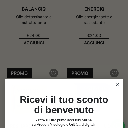
BALANCIQ
ENERGIQ
Olio detossinante e
Olio energizzante e
ristrutturante
rassodante
€
24.00
€
24.00
AGGIUNGI
AGGIUNGI
PROMO
PROMO
Ricevi il tuo sconto
di benvenuto
-15%
sul tuo primo acquisto online
su Prodotti Visologiq e Gift Card digitali.
RESHAPE AND GLOW
THE ESSENTIAL DUO
Parla con noi