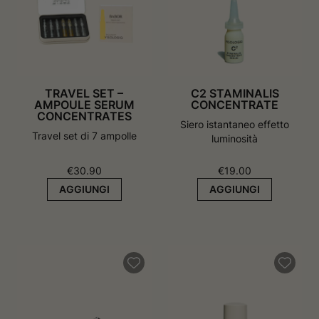
v
a
a
f
f
i
i
n
n
e
e
s
s
t
t
r
TRAVEL SET –
C2 STAMINALIS
r
a
AMPOULE SERUM
CONCENTRATE
a
CONCENTRATES
Siero istantaneo effetto
Travel set di 7 ampolle
luminosità
€
30.90
€
19.00
AGGIUNGI
AGGIUNGI