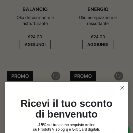
BALANCIQ
ENERGIQ
Olio detossinante e
Olio energizzante e
ristrutturante
rassodante
€
24.00
€
24.00
AGGIUNGI
AGGIUNGI
PROMO
PROMO
Ricevi il tuo sconto
di benvenuto
-15%
sul tuo primo acquisto online
su Prodotti Visologiq e Gift Card digitali.
RESHAPE AND GLOW
THE ESSENTIAL DUO