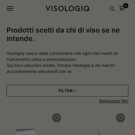
a
a
0
g
g
i
i
n
n
a
a
I
F
Prodotti scelti da chi di viso se ne
n
a
intende.
s
c
t
e
a
b
g
o
Visologiq nasce dalla convinzione che ogni viso meriti un
r
o
trattamento unico e personalizzato.
a
k
Qui trovi soluzioni mirate, firmate Visologiq e da marchi
m
s
accuratamente selezionati per te.
s
i
i
a
a
p
p
r
r
e
FILTRA
e
i
i
n
Reimposta filtri
n
u
u
n
n
a
a
n
n
u
u
o
o
v