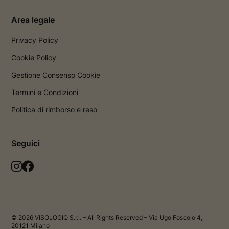
Area legale
Privacy Policy
Cookie Policy
Gestione Consenso Cookie
Termini e Condizioni
Politica di rimborso e reso
Seguici
L
L
a
a
p
p
a
a
g
g
© 2026 VISOLOGIQ S.r.l. – All Rights Reserved – Via Ugo Foscolo 4,
i
i
20121 Milano