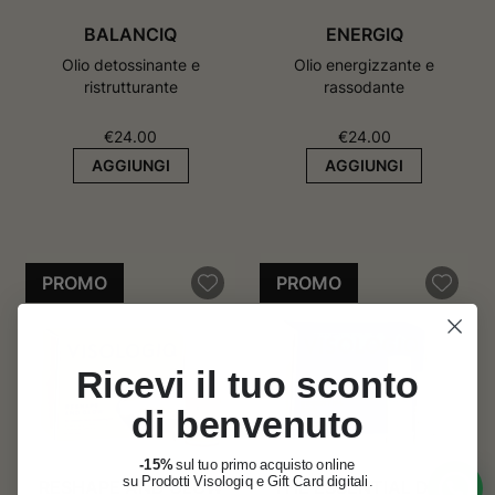
BALANCIQ
ENERGIQ
Olio detossinante e
Olio energizzante e
ristrutturante
rassodante
€
24.00
€
24.00
AGGIUNGI
AGGIUNGI
PROMO
PROMO
Ricevi il tuo sconto
di benvenuto
-15%
sul tuo primo acquisto online
su Prodotti Visologiq e Gift Card digitali.
RESHAPE AND GLOW
THE ESSENTIAL DUO