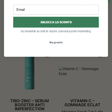
10 minutes face sculpting
Kit crema contorno occhi
Email
kit
Il
Il
Il
Il
€
72.00
€
65.00
€
73.00
€
65.00
SBLOCCA LO SCONTO
prezzo
prezzo
prezzo
prezzo
AGGIUNGI
AGGIUNGI
originale
attuale
originale
attuale
Iscrivendoti accetti le nostre comunicazioni marketing.
era:
è:
era:
è:
€72.00.
€65.00.
€73.00.
€65.00.
No, grazie
TRIO-ZINC – SERUM
VITAMIN C –
BOOSTER ANTI
GOMMAGE ECLAT
IMPERFECTION
Machera Scrub 2 in 1 alla