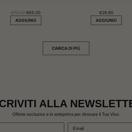
Il
Il
€
73.00
€
65.00
€
29.90
prezzo
prezzo
AGGIUNGI
AGGIUNGI
originale
attuale
era:
è:
€73.00.
€65.00.
CARICA DI PIÙ
SCRIVITI ALLA NEWSLETT
Offerte esclusive e in anteprima per ritrovare il Tuo Viso.