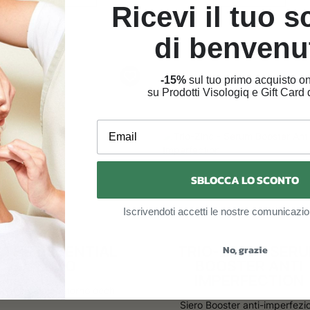
Ricevi il tuo 
di benvenu
OMO
-15%
sul tuo primo acquisto on
su Prodotti Visologiq e Gift Card d
Email
SBLOCCA LO SCONTO
Iscrivendoti accetti le nostre comunicazio
No, grazie
THE ESSENTIAL
TRIO-ZINC – SER
DUO
BOOSTER ANTI
IMPERFECTION
Kit crema contorno occhi
Siero Booster anti-imperfezi