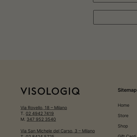
Sitemap
Home
Via Rovello, 18 – Milano
T.
02 4942 7419
Store
M.
347 952 3540
Shop
Via San Michele del Carso, 3 – Milano
Gift Card
T.
02 8424 5725