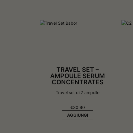
v
a
a
f
f
i
i
n
n
e
e
s
s
t
t
r
r
a
a
TRAVEL SET –
AMPOULE SERUM
CONCENTRATES
Travel set di 7 ampolle
€
30.90
AGGIUNGI