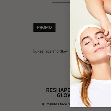
PROMO
PR
RESHAPE AND
GLOW
10 minutes face sculpting kit