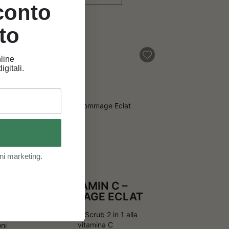
sconto
to
line
igitali.
ni marketing.
UM
VITAMIN C –
GOMMAGE ECLAT
Machera Scrub 2 in 1 alla
vitamina C
oni