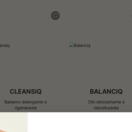
CLEANSIQ
BALANCIQ
Balsamo detergente e
Olio detossinante e
rigenerante
ristrutturante
€
24.00
€
24.00
AGGIUNGI
AGGIUNGI