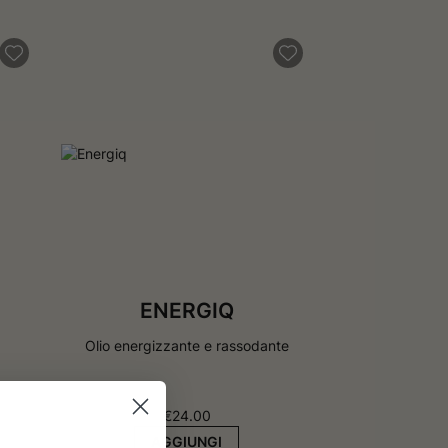
ENERGIQ
Olio energizzante e rassodante
€
24.00
AGGIUNGI