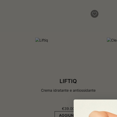
LIFTIQ
Crema idratante e antiossidante
€
39.00
AGGIUNGI