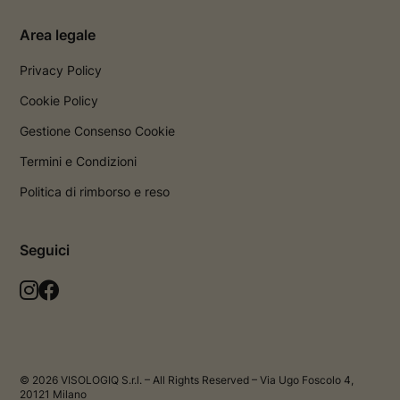
Area legale
Privacy Policy
Cookie Policy
Gestione Consenso Cookie
Termini e Condizioni
Politica di rimborso e reso
Seguici
L
L
a
a
p
p
a
a
g
g
© 2026 VISOLOGIQ S.r.l. – All Rights Reserved – Via Ugo Foscolo 4,
i
i
20121 Milano