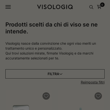
a
a
0
g
g
i
i
n
n
a
a
I
F
Prodotti scelti da chi di viso se ne
n
a
intende.
s
c
t
e
a
b
g
o
Visologiq nasce dalla convinzione che ogni viso meriti un
r
o
trattamento unico e personalizzato.
a
k
Qui trovi soluzioni mirate, firmate Visologiq e da marchi
m
s
accuratamente selezionati per te.
s
i
i
a
a
p
p
r
r
e
FILTRA
e
i
i
n
Reimposta filtri
n
u
u
n
n
a
a
n
n
u
u
o
o
v