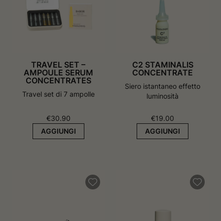
v
a
a
f
f
i
i
n
n
e
e
s
s
t
t
r
TRAVEL SET –
C2 STAMINALIS
r
a
AMPOULE SERUM
CONCENTRATE
a
CONCENTRATES
Siero istantaneo effetto
Travel set di 7 ampolle
luminosità
€
30.90
€
19.00
AGGIUNGI
AGGIUNGI