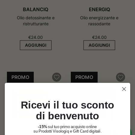
BALANCIQ
ENERGIQ
Olio detossinante e
Olio energizzante e
ristrutturante
rassodante
€
24.00
€
24.00
AGGIUNGI
AGGIUNGI
PROMO
PROMO
Ricevi il tuo sconto
di benvenuto
-15%
sul tuo primo acquisto online
su Prodotti Visologiq e Gift Card digitali.
RESHAPE AND GLOW
THE ESSENTIAL DUO