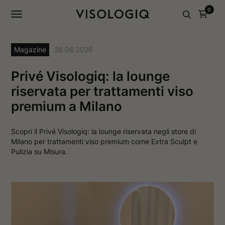
a
a
0
g
g
i
i
n
n
a
a
I
F
Magazine
28.06.2026
n
a
s
c
t
e
Privé Visologiq: la lounge
a
b
g
o
riservata per trattamenti viso
r
o
premium a Milano
a
k
m
s
s
i
i
a
Scopri il Privé Visologiq: la lounge riservata negli store di
a
p
Milano per trattamenti viso premium come Extra Sculpt e
p
r
r
e
Pulizia su Misura.
e
i
i
n
n
u
u
n
n
a
a
n
n
u
u
o
o
v