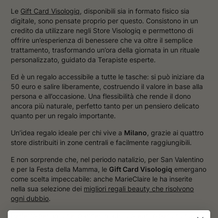
Le
Gift Card Visologiq
, disponibili sia in formato fisico sia
digitale, sono pensate proprio per questo. Consistono in un
credito da utilizzare negli Store Visologiq e permettono di
offrire un’esperienza di benessere che va oltre il semplice
trattamento, trasformando un’ora della giornata in un rituale
personalizzato, guidato da Terapiste esperte.
Ed è un regalo accessibile a tutte le tasche: si può iniziare da
50 euro e salire liberamente, costruendo il valore in base alla
persona e all’occasione. Una flessibilità che rende il dono
ancora più naturale, perfetto tanto per un pensiero delicato
quanto per un regalo importante.
Un’idea regalo ideale per chi vive a
Milano
, grazie ai quattro
store distribuiti in zone centrali e facilmente raggiungibili.
E non sorprende che, nel periodo natalizio, per San Valentino
e per la Festa della Mamma, le
Gift Card Visologiq
emergano
come scelta impeccabile: anche MarieClaire le ha inserite
nella sua selezione dei
migliori regali beauty che risolvono
ogni dubbio
.
Perfetto per amiche, partner, madri, colleghi o per chiunque