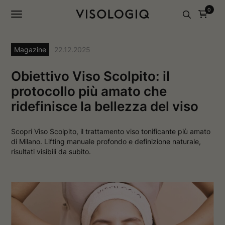
a
a
0
g
g
i
i
n
n
a
a
I
F
Magazine
22.12.2025
n
a
s
c
t
e
Obiettivo Viso Scolpito: il
a
b
g
o
protocollo più amato che
r
o
ridefinisce la bellezza del viso
a
k
m
s
s
i
i
a
Scopri Viso Scolpito, il trattamento viso tonificante più amato
a
p
di Milano. Lifting manuale profondo e definizione naturale,
p
r
r
e
risultati visibili da subito.
e
i
i
n
n
u
u
n
n
a
a
n
n
u
u
o
o
v