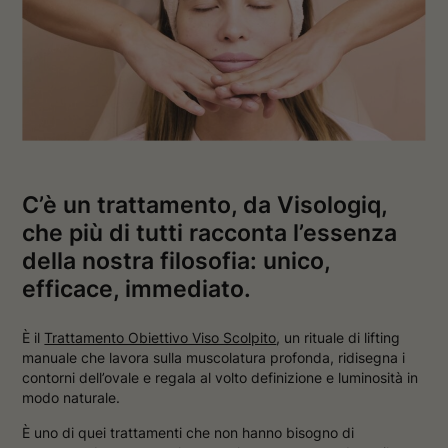
v
a
a
f
f
i
i
n
n
e
e
s
s
t
t
r
r
a
a
C’è un trattamento, da Visologiq,
che più di tutti racconta l’essenza
della nostra filosofia: unico,
efficace, immediato.
È il
Trattamento Obiettivo Viso Scolpito
, un rituale di lifting
manuale che lavora sulla muscolatura profonda, ridisegna i
contorni dell’ovale e regala al volto definizione e luminosità in
modo naturale.
È uno di quei trattamenti che non hanno bisogno di