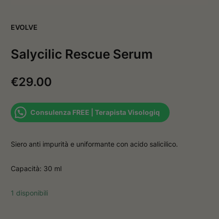
v
a
a
f
f
i
EVOLVE
i
n
n
e
e
s
Salycilic Rescue Serum
s
t
t
r
r
a
a
€
29.00
Consulenza FREE | Terapista Visologiq
Siero anti impurità e uniformante con acido salicilico.
Capacità: 30 ml
1 disponibili