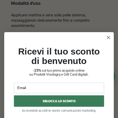
Modalità d’uso
Applicare mattina e sera sulla pelle detersa,
massaggiando delicatamente fino a completo
assorbimento.
INGREDIENTI
Ricevi il tuo sconto
di benvenuto
-15%
sul tuo primo acquisto online
Prodotti correlati
su Prodotti Visologiq e Gift Card digitali.
Email
SBLOCCA LO SCONTO
Iscrivendoti accetti le nostre comunicazioni marketing.