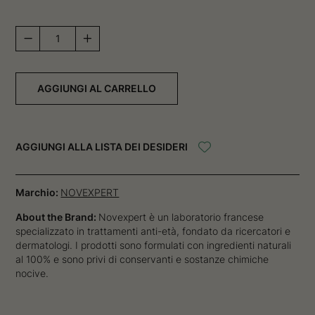
Pro
Collagene
-
Le
AGGIUNGI AL CARRELLO
Fluide
Anti-
Âge
Expert
AGGIUNGI ALLA LISTA DEI DESIDERI
quantità
Marchio:
NOVEXPERT
About the Brand:
Novexpert è un laboratorio francese
specializzato in trattamenti anti-età, fondato da ricercatori e
dermatologi. I prodotti sono formulati con ingredienti naturali
al 100% e sono privi di conservanti e sostanze chimiche
nocive.