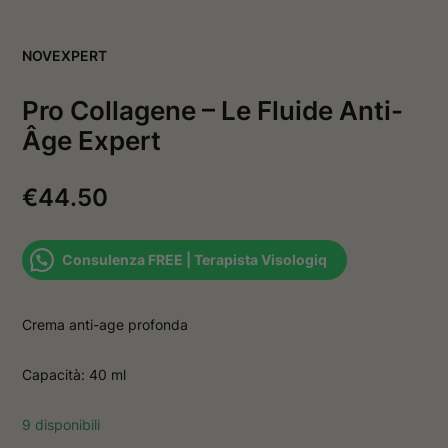
v
a
a
f
f
i
NOVEXPERT
i
n
n
e
e
s
Pro Collagene – Le Fluide Anti-
s
t
t
r
Âge Expert
r
a
a
€
44.50
Consulenza FREE | Terapista Visologiq
Crema anti-age profonda
Capacità: 40 ml
9 disponibili