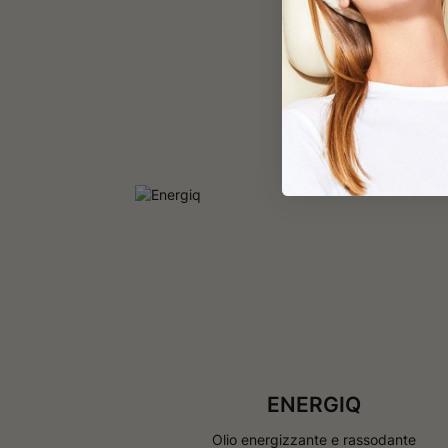
ENERGIQ
Olio energizzante e rassodante