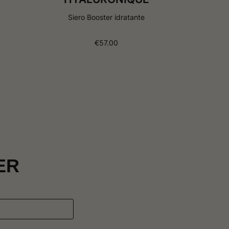
d
e
Siero Booster idratante
s
i
d
€
57.00
e
r
i
ER