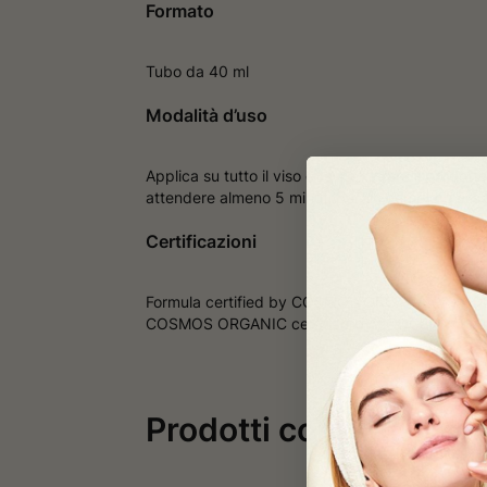
Formato
Tubo da 40 ml
Modalità d’uso
Applica su tutto il viso e fai penetrare il prodo
attendere almeno 5 minuti per un completo assorb
Certificazioni
Formula certified by COSMOS ORGANIC V3: 100
COSMOS ORGANIC certified by ECOCERT Greenl
Prodotti correlati