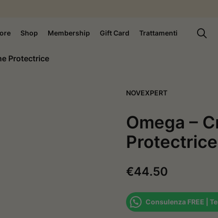
ore
Shop
Membership
Gift Card
Trattamenti
e Protectrice
NOVEXPERT
Omega – C
Protectrice
€
44.50
Consulenza FREE | Te