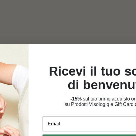
tto con massaggi circolari dal basso verso l’alto. È sufficiente una pi
imento. Utilizza la crema 1 o 2 volte al giorno, mattina e/o sera, a s
Ricevi il tuo 
di benvenu
% natural – 26% organic
ife according to the COSMOS standard available on http://COSMO
-15%
sul tuo primo acquisto on
su Prodotti Visologiq e Gift Card d
Email