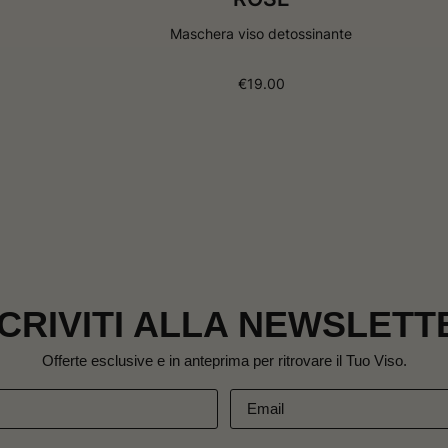
d
d
e
e
Maschera viso detossinante
s
s
i
i
d
d
€
19.00
e
e
r
r
i
i
SCRIVITI ALLA NEWSLETT
Offerte esclusive e in anteprima per ritrovare il Tuo Viso.