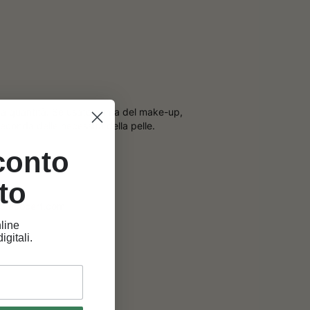
ccola quantità. Se usato prima del make-up,
econda delle necessità della pelle.
sconto
to
S.ecocert.com
line
igitali.