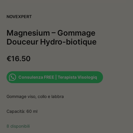
v
a
a
f
f
i
NOVEXPERT
i
n
n
e
e
s
Magnesium – Gommage
s
t
t
r
Douceur Hydro-biotique
r
a
a
€
16.50
Consulenza FREE | Terapista Visologiq
Gommage viso, collo e labbra
Capacità: 60 ml
8 disponibili