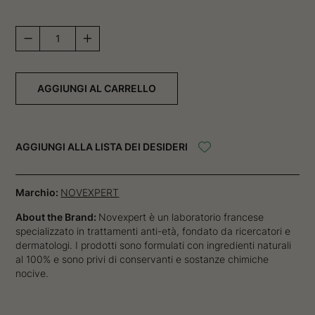
Magnesium
-
Gommage
Douceur
AGGIUNGI AL CARRELLO
Hydro-
biotique
quantità
AGGIUNGI ALLA LISTA DEI DESIDERI
Marchio:
NOVEXPERT
About the Brand:
Novexpert è un laboratorio francese
specializzato in trattamenti anti-età, fondato da ricercatori e
dermatologi. I prodotti sono formulati con ingredienti naturali
al 100% e sono privi di conservanti e sostanze chimiche
nocive.