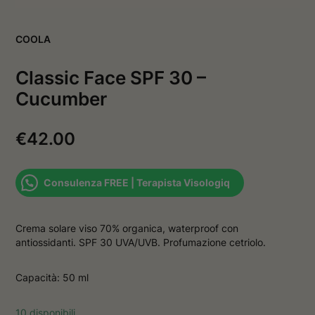
v
a
a
f
f
i
COOLA
i
n
n
e
e
s
Classic Face SPF 30 –
s
t
t
r
Cucumber
r
a
a
€
42.00
Consulenza FREE | Terapista Visologiq
Crema solare viso 70% organica, waterproof con
antiossidanti. SPF 30 UVA/UVB. Profumazione cetriolo.
Capacità: 50 ml
10 disponibili