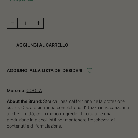
Classic
Face
SPF
30
AGGIUNGI AL CARRELLO
-
Cucumber
quantità
AGGIUNGI ALLA LISTA DEI DESIDERI
Marchio:
COOLA
About the Brand:
Storica linea californiana nella protezione
solare, Coola è una linea completa per l’utilizzo in vacanza ma
anche in città, con i migliori ingredienti naturali e una
produzione in piccoli lotti per mantenere freschezza di
contenuti e di formulazione.