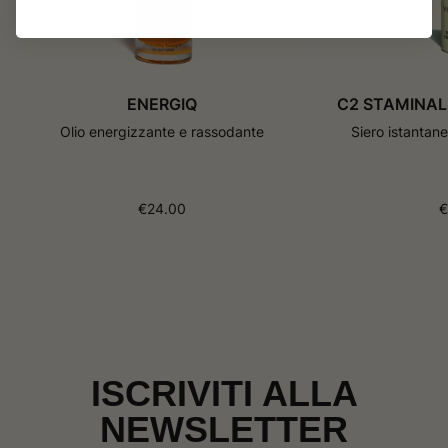
ENERGIQ
C2 STAMINAL
Olio energizzante e rassodante
Siero istantane
€
24.00
€
ISCRIVITI ALLA
NEWSLETTER