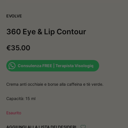
v
a
a
f
f
i
EVOLVE
i
n
n
e
e
s
360 Eye & Lip Contour
s
t
t
r
r
a
a
€
35.00
Consulenza FREE | Terapista Visologiq
Crema anti occhiaie e borse alla caffeina e tè verde.
Capacità: 15 ml
Esaurito
AGGIUNGI ALLA LISTA DEI DESIDERI