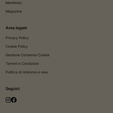
Manifesto
Magazine
Area legale
Privacy Policy
Cookie Policy
Gestione Consenso Cookie
Termini e Condizioni
Politica di rimborso e reso
Seguici
L
L
a
a
p
p