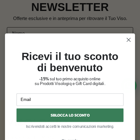
NEWSLETTER
Offerte esclusive e in anteprima per ritrovare il Tuo Viso.
Ricevi il tuo sconto
di benvenuto
ISCRIVITI
-15%
sul tuo primo acquisto online
su Prodotti Visologiq e Gift Card digitali.
Email
SBLOCCA LO SCONTO
Iscrivendoti accetti le nostre comunicazioni marketing.
Via Rovello, 18 – Milano