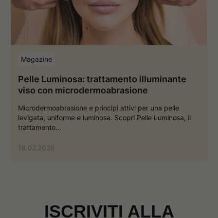
v
a
a
f
f
i
i
n
n
e
e
s
s
t
Magazine
t
r
r
a
a
Pelle Luminosa: trattamento illuminante
viso con microdermoabrasione
Microdermoabrasione e principi attivi per una pelle
levigata, uniforme e luminosa. Scopri Pelle Luminosa, il
trattamento...
18.02.2026
ISCRIVITI ALLA