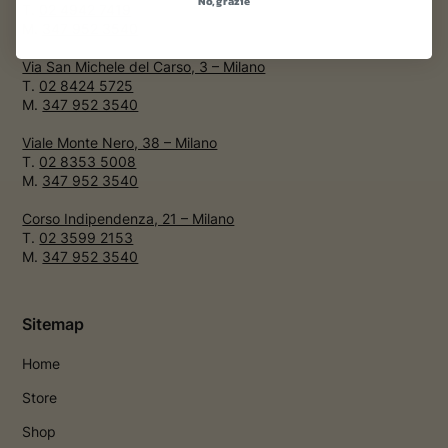
No, grazie
T.
02 4942 7419
M.
347 952 3540
Via San Michele del Carso, 3 – Milano
T.
02 8424 5725
M.
347 952 3540
Viale Monte Nero, 38 – Milano
T.
02 8353 5008
M.
347 952 3540
Corso Indipendenza, 21 – Milano
T.
02 3599 2153
M.
347 952 3540
Sitemap
Home
Store
Shop