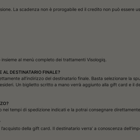
issione. La scadenza non è prorogabile ed il credito non può essere usa
o insieme al menù completo dei trattamenti Visologiq.
E AL DESTINATARIO FINALE?
tamente all’indirizzo del destinatario finale. Basta selezionare la spu
ideri. Un biglietto scritto a mano verrà aggiunto alla gift card e il d
ZZO?
zo nei tempi di spedizione indicati e la potrai consegnare direttamente 
?
l’acquisto della gift card. Il destinatario verra’ a conoscenza dell’imp