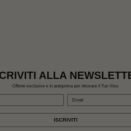
s
i
d
e
r
i
SCRIVITI ALLA NEWSLETT
Offerte esclusive e in anteprima per ritrovare il Tuo Viso.
ISCRIVITI