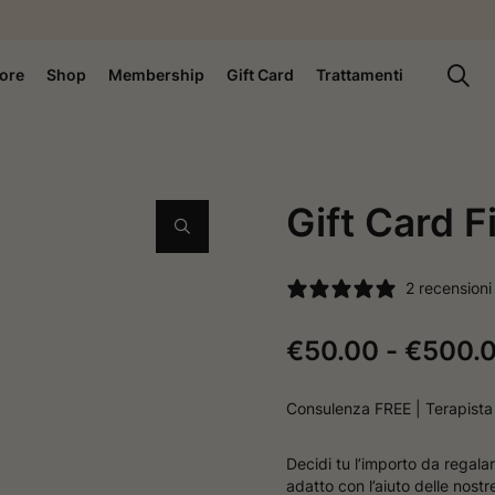
ore
Shop
Membership
Gift Card
Trattamenti
Gift Card F
2 recensioni
€
50.00
-
€
500.
Consulenza FREE | Terapista
Decidi tu l’importo da regalar
adatto con l’aiuto delle nostr