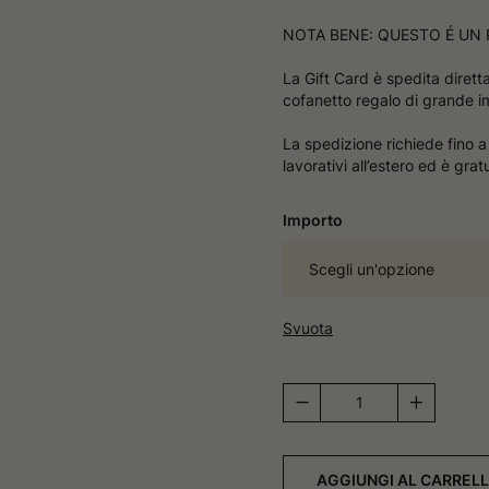
NOTA BENE: QUESTO É UN
La Gift Card è spedita dirett
cofanetto regalo di grande i
La spedizione richiede fino a 5
lavorativi all’estero ed è grat
Importo
Svuota
Gift
Card
Fisica
quantità
AGGIUNGI AL CARREL