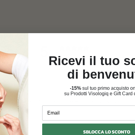
5
/ 5
Ricevi il tuo 
2 recensioni
di benvenu
-15%
sul tuo primo acquisto on
su Prodotti Visologiq e Gift Card d
Con file multimediale
Email
SBLOCCA LO SCONTO