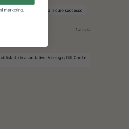
ni marketing.
 aspettative. E' un regalo di sicuro successo!!
1 anno fa
ddisfatto le aspettative! Visologiq Gift Card è