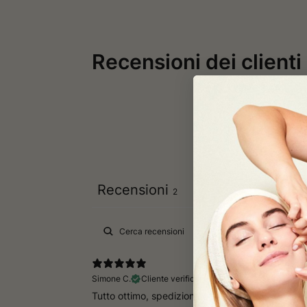
Recensioni dei clienti
Recensioni
2
Simone C.
Cliente verificato
Tutto ottimo, spedizione ottima e previsa