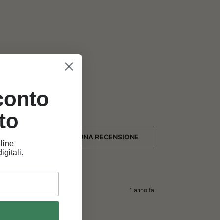
sconto
to
SCRIVI UNA RECENSIONE
line
igitali.
1 anno fa