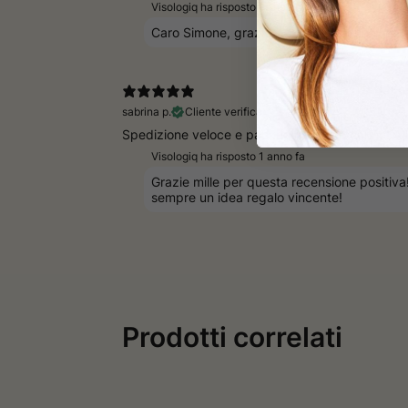
Visologiq ha risposto
1 anno fa
Caro Simone, grazie per la tua recensione a 
sabrina p.
Cliente verificato
Spedizione veloce e packaging molto carino! As
Visologiq ha risposto
1 anno fa
Grazie mille per questa recensione positiva
sempre un idea regalo vincente!
Prodotti correlati