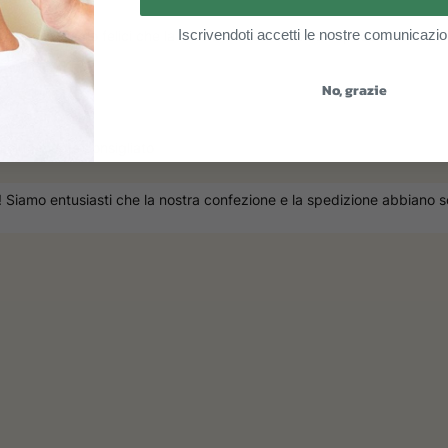
Iscrivendoti accetti le nostre comunicazio
5 stelle Siamo felici che la nostra Gift Card abbia rispecchiato le tue
No, grazie
solutamente consigliato
! Siamo entusiasti che la nostra confezione e la spedizione abbiano so