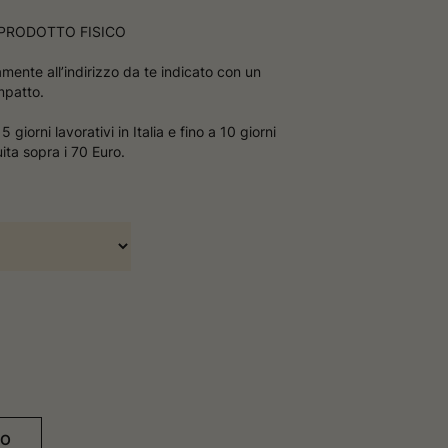
a
n
d
n
u
i
 PRODOTTO FISICO
u
o
o
v
p
v
a
amente all’indirizzo da te indicato con un
r
a
f
mpatto.
f
i
e
i
n
z
n
e
 giorni lavorativi in Italia e fino a 10 giorni
e
s
z
uita sopra i 70 Euro.
s
t
o
t
r
r
a
:
a
d
a
€
5
0
.
0
0
a
€
LO