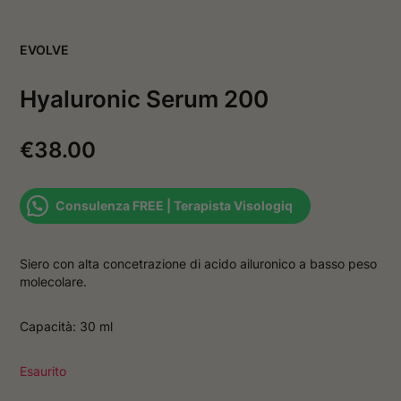
v
a
a
f
f
i
EVOLVE
i
n
n
e
e
s
Hyaluronic Serum 200
s
t
t
r
r
a
a
€
38.00
Consulenza FREE | Terapista Visologiq
Siero con alta concetrazione di acido ailuronico a basso peso
molecolare.
Capacità: 30 ml
Esaurito