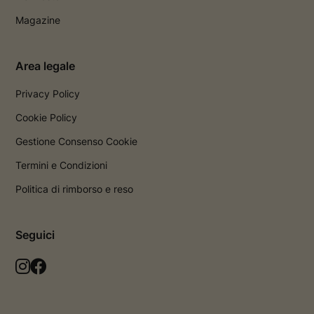
Magazine
Area legale
Privacy Policy
Cookie Policy
Gestione Consenso Cookie
Termini e Condizioni
Politica di rimborso e reso
Seguici
L
L
a
a
p
p