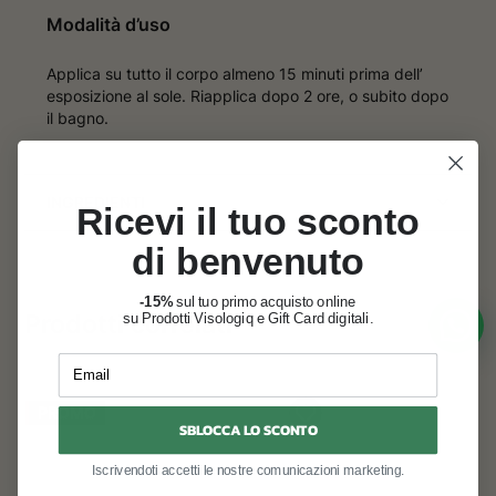
Modalità d’uso
Applica su tutto il corpo almeno 15 minuti prima dell’
esposizione al sole. Riapplica dopo 2 ore, o subito dopo
il bagno.
INGREDIENTI
Ricevi il tuo sconto
di benvenuto
-15%
sul tuo primo acquisto online
Prodotti correlati
su Prodotti Visologiq e Gift Card digitali.
Email
PROMO
SBLOCCA LO SCONTO
Iscrivendoti accetti le nostre comunicazioni marketing.