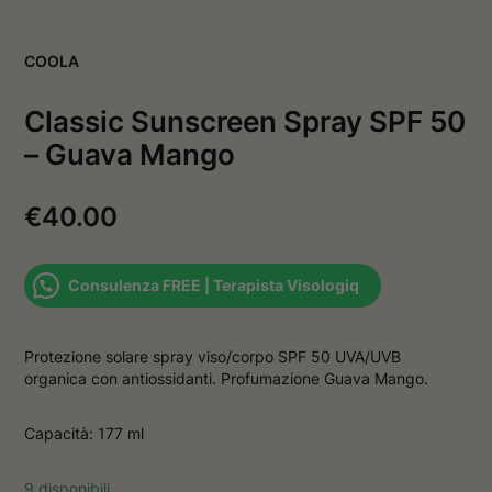
v
a
a
f
f
i
COOLA
i
n
n
e
e
s
Classic Sunscreen Spray SPF 50
s
t
t
r
– Guava Mango
r
a
a
€
40.00
Consulenza FREE | Terapista Visologiq
Protezione solare spray viso/corpo SPF 50 UVA/UVB
organica con antiossidanti. Profumazione Guava Mango.
Capacità: 177 ml
9 disponibili