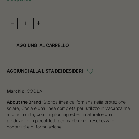
Classic
Sunscreen
Spray
SPF
AGGIUNGI AL CARRELLO
50
-
Guava
Mango
AGGIUNGI ALLA LISTA DEI DESIDERI
quantità
Marchio:
COOLA
About the Brand:
Storica linea californiana nella protezione
solare, Coola è una linea completa per l’utilizzo in vacanza ma
anche in città, con i migliori ingredienti naturali e una
produzione in piccoli lotti per mantenere freschezza di
contenuti e di formulazione.