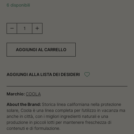
6 disponibili
Classic
Liplux
Lip
Balm
AGGIUNGI AL CARRELLO
Original
SPF
30
quantità
AGGIUNGI ALLA LISTA DEI DESIDERI
Marchio:
COOLA
About the Brand:
Storica linea californiana nella protezione
solare, Coola è una linea completa per l’utilizzo in vacanza ma
anche in città, con i migliori ingredienti naturali e una
produzione in piccoli lotti per mantenere freschezza di
contenuti e di formulazione.