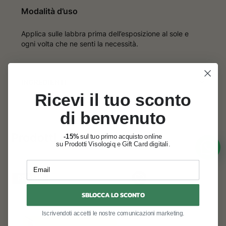
Modalità d’uso
Applica sulle labbra prima dell’esposizione al sole e
ogni volta che ne senti la necessità.
INGREDIENTI
Ricevi il tuo sconto
di benvenuto
Prodotti correlati
-15%
sul tuo primo acquisto online
su Prodotti Visologiq e Gift Card digitali.
Email
PROMO
SBLOCCA LO SCONTO
Iscrivendoti accetti le nostre comunicazioni marketing.