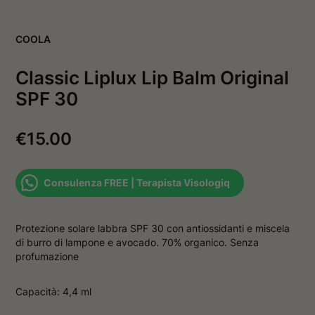
v
a
a
f
f
i
COOLA
i
n
n
e
e
s
Classic Liplux Lip Balm Original
s
t
t
r
SPF 30
r
a
a
€
15.00
Consulenza FREE | Terapista Visologiq
Protezione solare labbra SPF 30 con antiossidanti e miscela
di burro di lampone e avocado. 70% organico. Senza
profumazione
Capacità: 4,4 ml