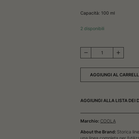
Capacità: 100 ml
2 disponibili
Classic
Face
Mist
SPF
AGGIUNGI AL CARREL
50
quantità
AGGIUNGI ALLA LISTA DEI 
Marchio:
COOLA
About the Brand:
Storica lin
una linea completa per l’utili