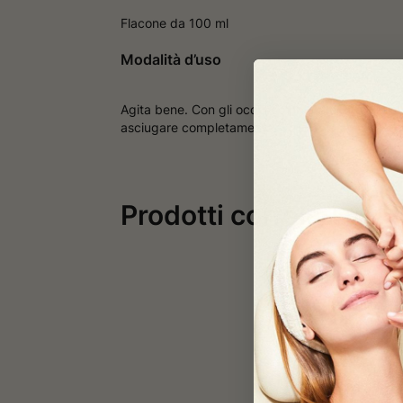
Flacone da 100 ml
Modalità d’uso
Agita bene. Con gli occhi completamente chiusi, 
asciugare completamente.
Prodotti correlati