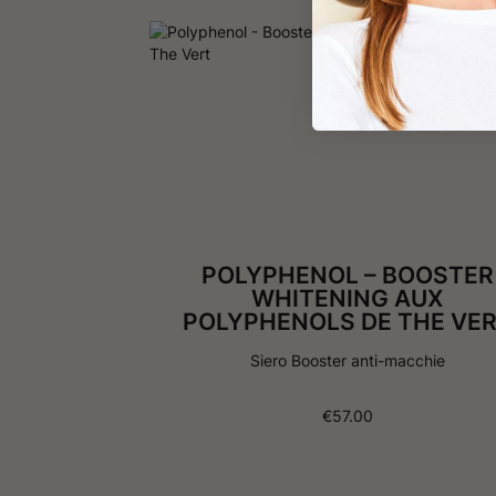
POLYPHENOL – BOOSTER
WHITENING AUX
POLYPHENOLS DE THE VE
Siero Booster anti-macchie
€
57.00