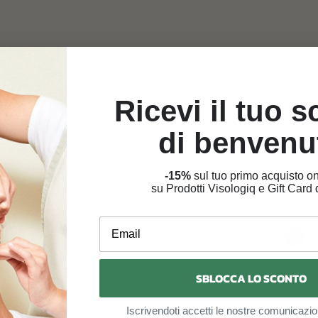
nebulizza uniformemente su viso, collo e decolletè, tenendo la bottig
Ricevi il tuo 
di benvenu
-15%
sul tuo primo acquisto on
su Prodotti Visologiq e Gift Card d
Email
A
A
g
g
g
g
SBLOCCA LO SCONTO
i
i
u
u
Iscrivendoti accetti le nostre comunicazio
n
n