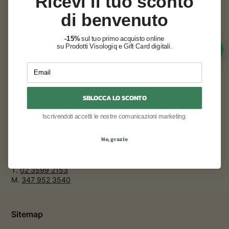
Ricevi il tuo sconto
di benvenuto
-15%
sul tuo primo acquisto online
Via Rovello, 18 – Milano
su Prodotti Visologiq e Gift Card digitali.
T.
02 4942 7419
M.
347 952 3540
Email
Via San Michele del Carso, 3 – Milano
T.
02 8424 5725
SBLOCCA LO SCONTO
M.
347 952 3540
Iscrivendoti accetti le nostre comunicazioni marketing.
Viale Monte Nero, 38 – Milano
T.
02 8353 5008
No, grazie
M.
347 952 3540
Corso Indipendenza, 21 – Milano
T.
02 3599 2153
M.
347 952 3540
Sitemap