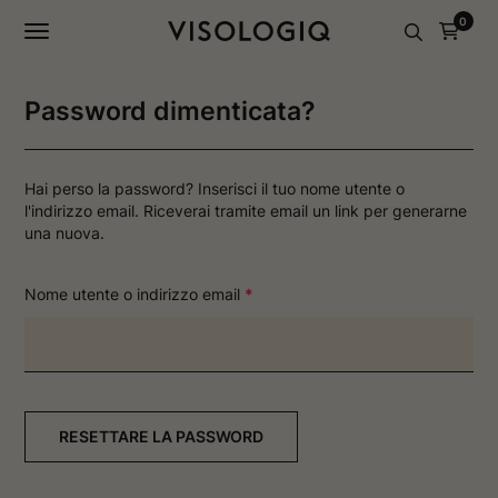
a
a
0
g
g
i
i
n
n
a
a
I
F
Password dimenticata?
n
a
s
c
t
e
a
b
Hai perso la password? Inserisci il tuo nome utente o
g
o
r
o
l'indirizzo email. Riceverai tramite email un link per generarne
a
k
una nuova.
m
s
s
i
i
a
R
Nome utente o indirizzo email
*
a
p
i
p
r
r
e
c
e
i
h
i
n
i
n
u
e
u
n
n
a
s
RESETTARE LA PASSWORD
a
n
t
n
u
o
u
o
o
v