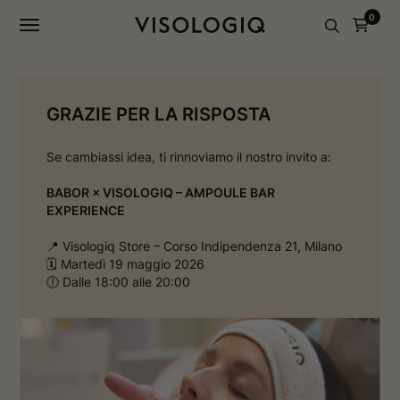
a
a
0
g
g
i
i
n
n
a
a
I
F
n
a
s
c
GRAZIE PER LA RISPOSTA
t
e
a
b
g
o
Se cambiassi idea, ti rinnoviamo il nostro invito a:
r
o
a
k
BABOR × VISOLOGIQ – AMPOULE BAR
m
s
EXPERIENCE
s
i
i
a
a
p
📍 Visologiq Store – Corso Indipendenza 21, Milano
p
r
🗓️ Martedì 19 maggio 2026
r
e
🕕 Dalle 18:00 alle 20:00
e
i
i
n
n
u
u
n
n
a
a
n
n
u
u
o
o
v