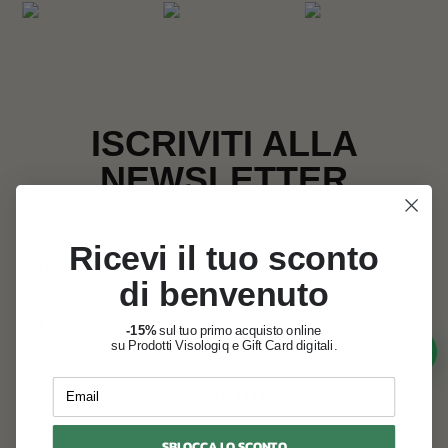
ISCRIVITI ALLA
NEWSLETTER
Offerte esclusive e in anteprima per ritrovare il Tuo Viso.
Ricevi il tuo sconto
di benvenuto
-15%
sul tuo primo acquisto online
su Prodotti Visologiq e Gift Card digitali.
Email
ISCRIVITI
SBLOCCA LO SCONTO