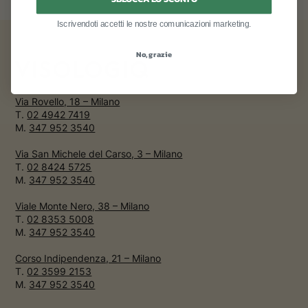
Iscrivendoti accetti le nostre comunicazioni marketing.
No, grazie
Via Rovello, 18 – Milano
T.
02 4942 7419
M.
347 952 3540
Via San Michele del Carso, 3 – Milano
T.
02 8424 5725
M.
347 952 3540
Viale Monte Nero, 38 – Milano
T.
02 8353 5008
M.
347 952 3540
Corso Indipendenza, 21 – Milano
T.
02 3599 2153
M.
347 952 3540